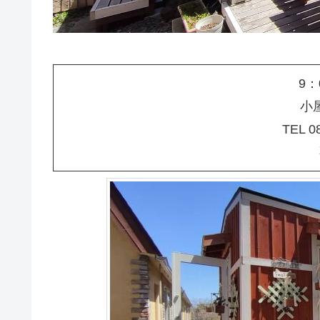
9：
小
TEL
​