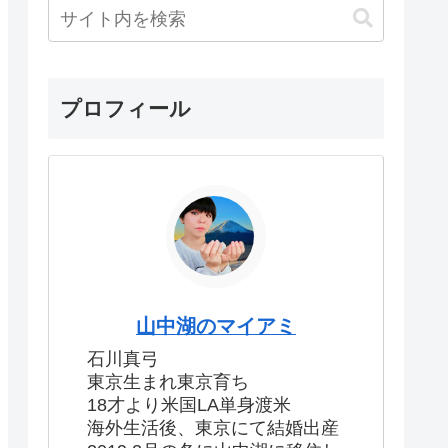
プロフィール
山中湖のマイアミ
石川真弓
東京生まれ東京育ち
18才より米国LA単身渡米
海外生活後、東京にて結婚出産