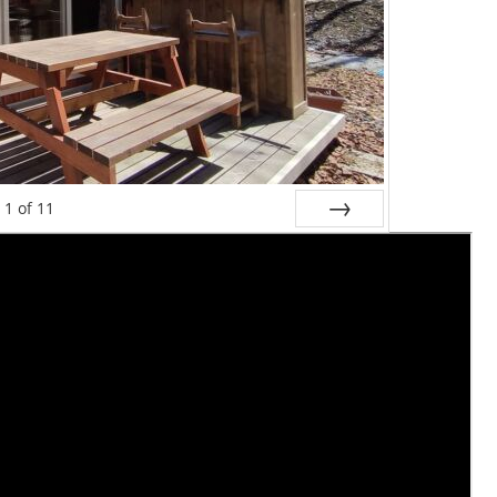
1
of
11
Next