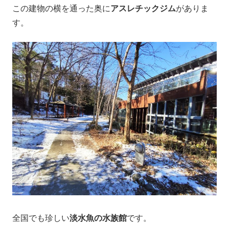
この建物の横を通った奥に
アスレチックジム
がありま
す。
全国でも珍しい
淡水魚の水族館
です。