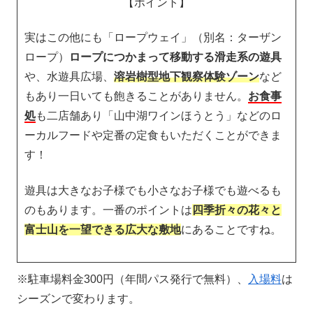
【ポイント】
実はこの他にも「ロープウェイ」（別名：ターザン
ロープ）
ロープにつかまって移動する滑走系の遊具
や、水遊具広場、
溶岩樹型地下観察体験ゾーン
など
もあり一日いても飽きることがありません。
お食事
処
も二店舗あり「山中湖ワインほうとう」などのロ
ーカルフードや定番の定食もいただくことができま
す！
遊具は大きなお子様でも小さなお子様でも遊べるも
のもあります。一番のポイントは
四季折々の花々と
富士山を一望できる広大な敷地
にあることですね。
※駐車場料金300円（年間パス発行で無料）、
入場料
は
シーズンで変わります。