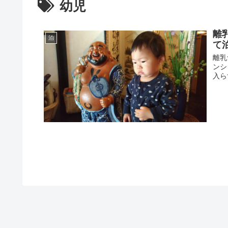
幼児
離
泊
て
離乳
ンシ
入ら