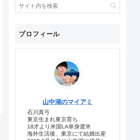
プロフィール
山中湖のマイアミ
石川真弓
東京生まれ東京育ち
18才より米国LA単身渡米
海外生活後、東京にて結婚出産