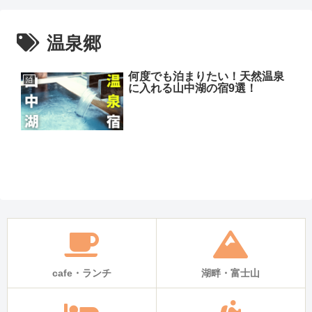
温泉郷
何度でも泊まりたい！天然温泉
泊
に入れる山中湖の宿9選！
cafe・ランチ
湖畔・富士山