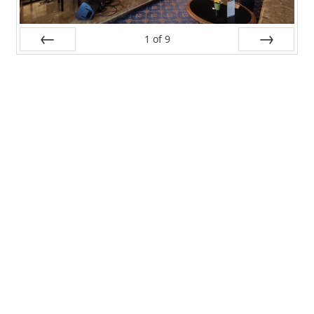
1
of
9
Prev
Next