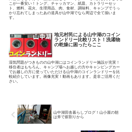
こが一番安い！トング、チャッカマン、紙皿、カトラリーセッ
ト、燃料、花火、生理用品、肉、食材、調味料、キャンプでうっ
かり忘れてしまったあの道具が山中湖でなら周辺で全て揃いま
す。
地元村民による山中湖のコイン
衣
ランドリー比較リスト！洗濯物
の乾燥に困ったらここ
湿気問題がつきものの山中湖にはコインランドリー施設が充実！
移住者はもちろん、キャンプ場へお越しの方やキャンピングカー
でお越しの方に使っていただける山中湖のコインランドリーを比
較紹介しています。画像充実！動画もあります。是非ご活用くだ
さい。
山中湖田舎暮らしブログ！山小屋の朝
は斧で薪割りから