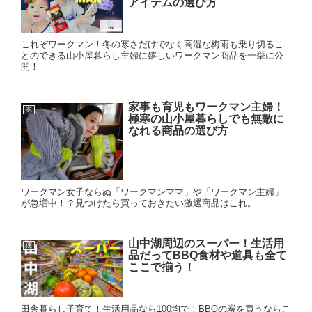
アイテムの選び方
これぞワークマン！冬の寒さだけでなく高湿な梅雨も乗り切るこ
とのできる山小屋暮らし主婦に嬉しいワークマン商品を一挙に公
開！
家事も育児もワークマン主婦！
衣
極寒の山小屋暮らしでも無敵に
なれる商品の選び方
ワークマン女子ならぬ「ワークマンママ」や「ワークマン主婦」
が急増中！？見つけたら買っておきたい激選商品はこれ。
山中湖周辺のスーパー！生活用
便
品だってBBQ食材や道具も全て
ここで揃う！
田舎暮らし子育て！生活用品なら100均で！BBQの炭を買うならこ