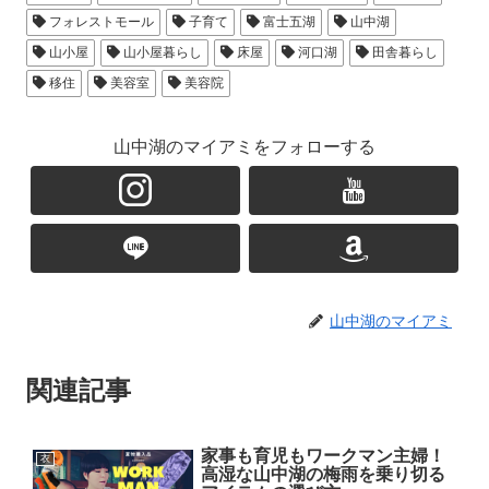
フォレストモール
子育て
富士五湖
山中湖
山小屋
山小屋暮らし
床屋
河口湖
田舎暮らし
移住
美容室
美容院
山中湖のマイアミをフォローする
山中湖のマイアミ
関連記事
家事も育児もワークマン主婦！
衣
高湿な山中湖の梅雨を乗り切る