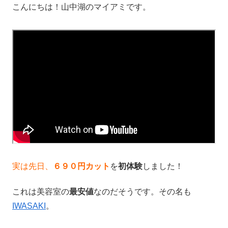
こんにちは！山中湖のマイアミです。
実は先日、
６９０円カット
を
初体験
しました！
これは美容室の
最安値
なのだそうです。その名も
IWASAKI
。