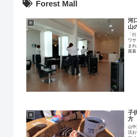
Forest Mall
河
衣
山
「行
ワサ
まれ
屋暮
子
遊
方
山中
活お