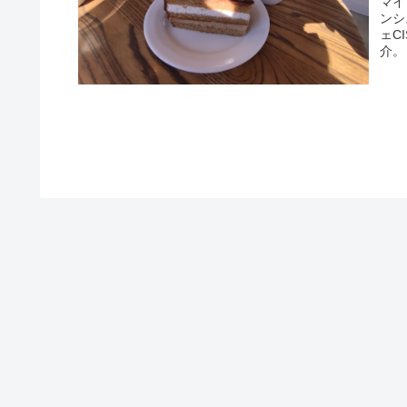
マイ
ンシ
ェC
介。