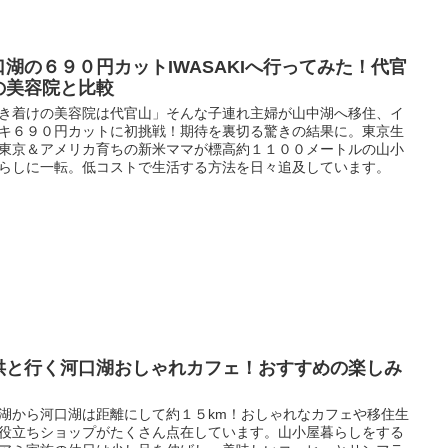
口湖の６９０円カットIWASAKIへ行ってみた！代官
の美容院と比較
き着けの美容院は代官山」そんな子連れ主婦が山中湖へ移住、イ
キ６９０円カットに初挑戦！期待を裏切る驚きの結果に。東京生
東京＆アメリカ育ちの新米ママが標高約１１００メートルの山小
らしに一転。低コストで生活する方法を日々追及しています。
供と行く河口湖おしゃれカフェ！おすすめの楽しみ
湖から河口湖は距離にして約１５km！おしゃれなカフェや移住生
役立ちショップがたくさん点在しています。山小屋暮らしをする