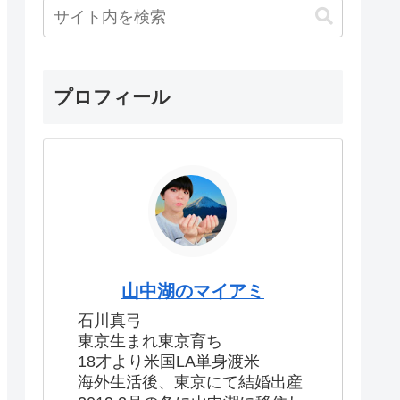
プロフィール
山中湖のマイアミ
石川真弓
東京生まれ東京育ち
18才より米国LA単身渡米
海外生活後、東京にて結婚出産