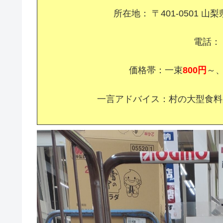
所在地： 〒401-0501
電話： 0
価格帯：一束
800円
～
一言アドバイス：村の大型食料