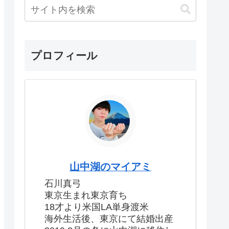
プロフィール
山中湖のマイアミ
石川真弓
東京生まれ東京育ち
18才より米国LA単身渡米
海外生活後、東京にて結婚出産