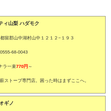
ティ山梨 ハダモク
梨県南都留郡山中湖村山中１２１２−１９３
555-68-0043
ナラ一束
770円
～
の薪ストーブ専門店。困った時はまずここへ。
オギノ