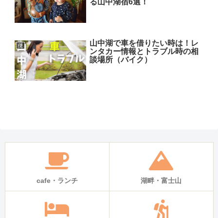
る山中湖宿6選！
山中湖で車を借りたい時は！レ
便
ンタカー情報とトラブル時の相
談場所（バイク）
cafe・ランチ
湖畔・富士山