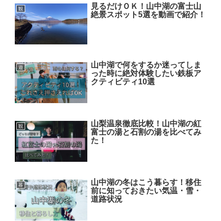
見るだけＯＫ！山中湖の富士山
観
絶景スポット5選を動画で紹介！
山中湖で何をするか迷ってしま
遊
った時に絶対体験したい鉄板ア
クティビティ10選
山梨温泉徹底比較！山中湖の紅
観
富士の湯と石割の湯を比べてみ
た！
山中湖の冬はこう暮らす！移住
暮
前に知っておきたい気温・雪・
道路状況