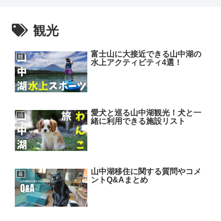
観光
富士山に大接近できる山中湖の
観
水上アクティビティ4選！
愛犬と巡る山中湖観光！犬と一
泊
緒に利用できる施設リスト
山中湖移住に関する質問やコメ
暮
ントQ&Aまとめ