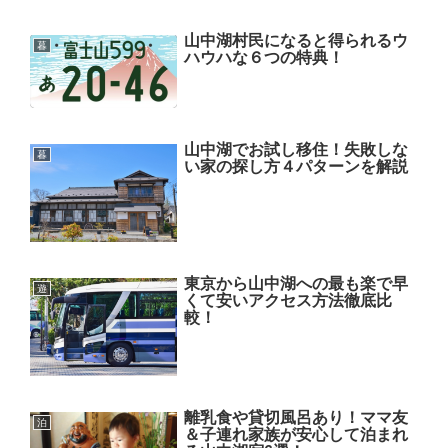
山中湖村民になると得られるウ
暮
ハウハな６つの特典！
山中湖でお試し移住！失敗しな
暮
い家の探し方４パターンを解説
東京から山中湖への最も楽で早
遊
くて安いアクセス方法徹底比
較！
離乳食や貸切風呂あり！ママ友
泊
＆子連れ家族が安心して泊まれ