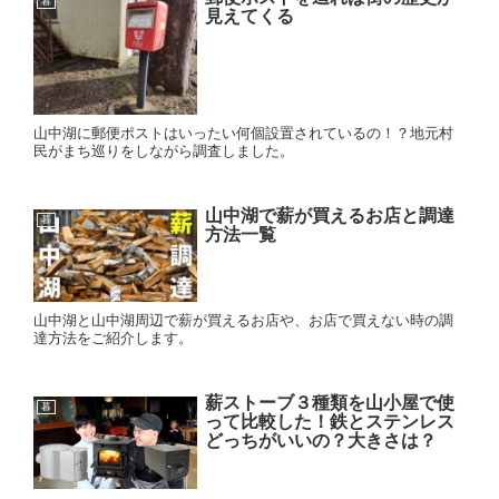
暮
見えてくる
山中湖に郵便ポストはいったい何個設置されているの！？地元村
民がまち巡りをしながら調査しました。
山中湖で薪が買えるお店と調達
暮
方法一覧
山中湖と山中湖周辺で薪が買えるお店や、お店で買えない時の調
達方法をご紹介します。
薪ストーブ３種類を山小屋で使
暮
って比較した！鉄とステンレス
どっちがいいの？大きさは？