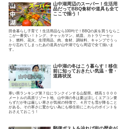
山中湖周辺のスーパー！生活用
便
品だってBBQ食材や道具も全て
ここで揃う！
田舎暮らし子育て！生活用品なら100均で！BBQの炭を買うならこ
こが一番安い！トング、チャッカマン、紙皿、カトラリーセッ
ト、燃料、花火、生理用品、肉、食材、調味料、キャンプでうっ
かり忘れてしまったあの道具が山中湖でなら周辺で全て揃いま
す。
山中湖の冬はこう暮らす！移住
暮
前に知っておきたい気温・雪・
道路状況
寒い県ランキング第７位にランクインする山梨県。標高１０００
メートルの高原リゾート地、山中湖の冬は夏は涼しくエアコン要
らずだが冬は厳しい寒さが気候の特徴で、４月でも雪が降ること
がある。その寒さに驚かない為にも移住前にこれらのポイントを
おさえておこう！
郵便ポストを辿れば街の歴史が