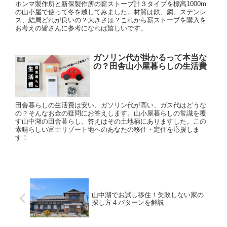
ホンマ製作所と新保製作所の薪ストーブ計３タイプを標高1000m
の山小屋で使って冬を越してみました。材質は鉄、鋼、ステンレ
ス、結局どれが良いの？大きさは？これから薪ストーブを購入を
お考えの皆さんに参考になれば嬉しいです。
ガソリン代が掛かるって本当な
暮
の？田舎山小屋暮らしの生活費
田舎暮らしの生活費は安い、ガソリン代が高い、ガス代はどうな
の？そんなお金の疑問にお答えします。山小屋暮らしの常識を覆
す山中湖の田舎暮らし。答えはその土地柄にありますした。この
素晴らしい富士リゾート地へのあなたの移住・定住を応援しま
す！
山中湖でお試し移住！失敗しない家の
探し方４パターンを解説